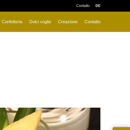
Contatto
DE
Confetteria
Dolci voglie
Creazione
Contatto