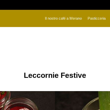
Il nostro café a Merano
Pasticceria
Leccornie Festive